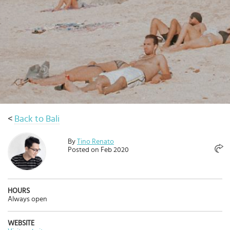
เดิน
ทาง
ข้อ
เสนอ
จอง
ตอน
นี้
วางแผน
<
Back to Bali
เกี่ยว
กับ
By
Tino Renato
Select
Posted on Feb 2020
country
:
Language
:
HOURS
Always open
WEBSITE