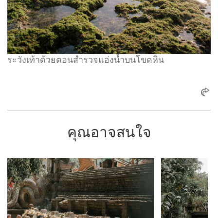
ระวังเท้าด้วยตอนสำรวจแอ่งน้ำบนโขดหิน
คุณอาจสนใจ