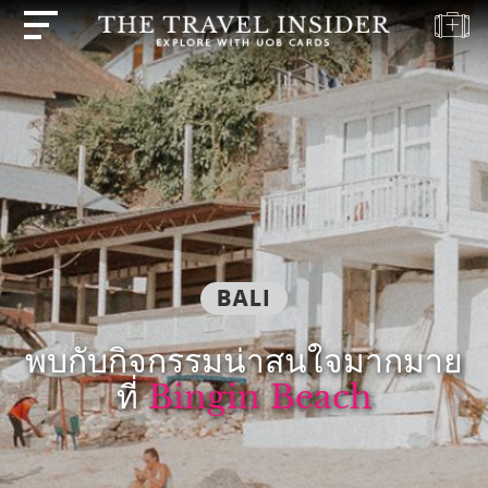
บ้าน
ไฮไลท์
แบบ
ทดสอบ
การ
เดิน
ทาง
BALI
ปลาย
ทาง
พบกับกิจกรรมน่าสนใจมากมาย
แรง
ที่
Bingin Beach
บันดาล
ใจ
ใน
การ