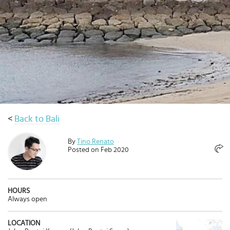
เดิน
ทาง
ข้อ
เสนอ
จอง
ตอน
นี้
วางแผน
<
Back to Bali
เกี่ยว
กับ
By
Tino Renato
Select
Posted on Feb 2020
country
:
Language
:
HOURS
Always open
LOCATION