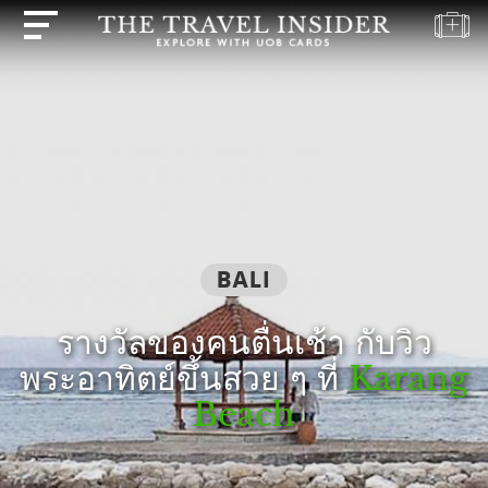
บ้าน
ไฮไลท์
แบบ
ทดสอบ
การ
เดิน
ทาง
BALI
ปลาย
รางวัลของคนตื่นเช้า กับวิว
ทาง
พระอาทิตย์ขึ้นสวย ๆ ที่
Karang
แรง
บันดาล
Beach
ใจ
ใน
การ