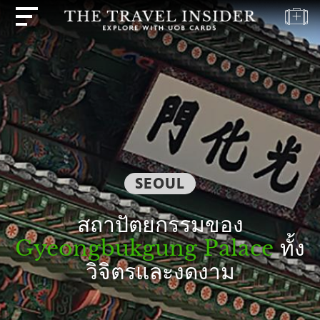
บ้าน
ไฮไลท์
แบบ
ทดสอบ
การ
เดิน
ทาง
SEOUL
ปลาย
สถาปัตยกรรมของ
ทาง
Gyeongbukgung Palace
ทั้ง
แรง
บันดาล
วิจิตรและงดงาม
ใจ
ใน
การ