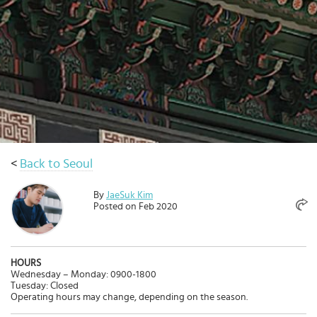
เดิน
ทาง
ข้อ
เสนอ
จอง
ตอน
นี้
วางแผน
<
Back to Seoul
เกี่ยว
กับ
By
JaeSuk Kim
Select
Posted on Feb 2020
country
:
Language
:
HOURS
Wednesday – Monday: 0900-1800
Tuesday: Closed
Operating hours may change, depending on the season.