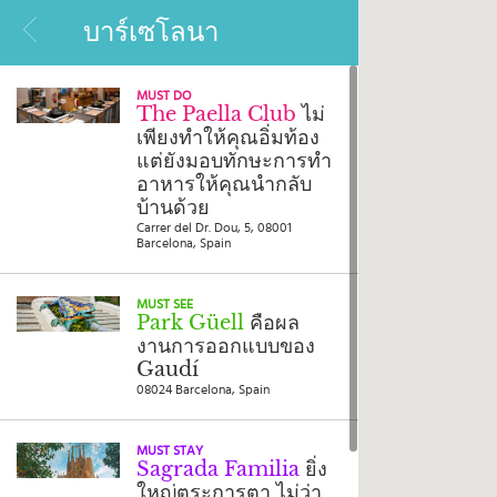
บาร์เซโลนา
MUST DO
บ้าน
The Paella Club
ไม่
เพียงทำให้คุณอิ่มท้อง
ไฮไลท์
แต่ยังมอบทักษะการทำ
อาหารให้คุณนำกลับ
แบบ
บ้านด้วย
ทดสอบ
Carrer del Dr. Dou, 5, 08001
การ
Barcelona, Spain
เดิน
ทาง
MUST SEE
ปลาย
Park Güell
คือผล
ทาง
งานการออกแบบของ
Gaudí
แรง
08024 Barcelona, Spain
บันดาล
ใจ
ใน
MUST STAY
Sagrada Familia
ยิ่ง
การ
ใหญ่ตระการตา ไม่ว่า