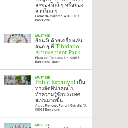
เดิน
จะมองใกล้ ๆ หรือมอง
ทาง
จากไกล ๆ
Carrer de Mallorca, 401, 08013
ข้อ
Barcelona
เสนอ
จอง
MUST SEE
ตอน
ย้อนวัยด้วยเครื่องเล่น
นี้
สนุก ๆ ที่
Tibidabo
Amusement Park
วางแผน
Plaza del Tibidabo, 3-4, 08035
Barcelona, Spain
เกี่ยว
กับ
MUST SEE
Select
Poble Espanyol
เป็น
country
ทางลัดที่นำคุณไป
:
ทำความรู้จักประเทศ
Language
สเปนมากขึ้น
:
Av. de Francesc Ferrer i Guàrdia, 13,
08038 Barcelona
MUST SEE