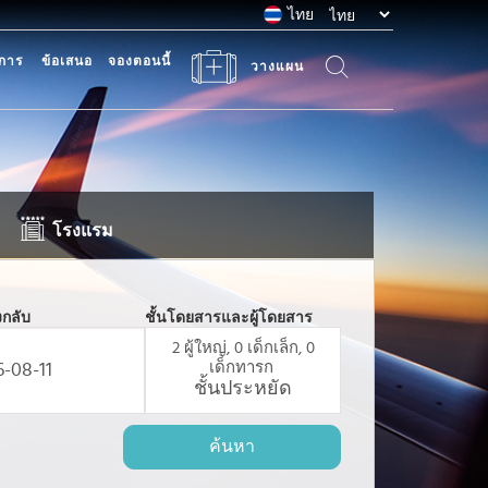
ไทย
การ
ข้อเสนอ
จองตอนนี้
วางแผน
โรงแรม
งกลับ
ชั้นโดยสารและผู้โดยสาร
2
ผู้ใหญ่,
0
เด็กเล็ก,
0
เด็กทารก
ชั้นประหยัด
ค้นหา