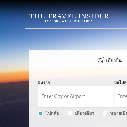
บ้าน
ไฮไลท์
แบบ
ทดสอบ
การ
เที่ยวบิน
เดิน
ทาง
ปลาย
บินจาก
บินไปที่
ทาง
แรง
บันดาล
ใจ
ไปกลับ
เที่ยวเดียว
หลายเมื
ใน
การ