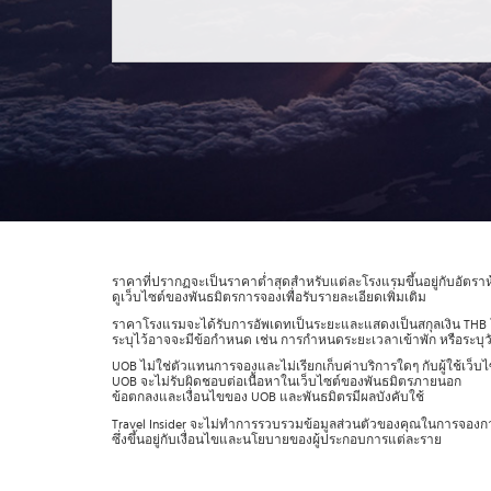
เดิน
ทาง
ข้อ
เสนอ
จอง
ตอน
นี้
วางแผน
เกี่ยว
กับ
ราคาที่ปรากฏจะเป็นราคาต่ำสุดสำหรับแต่ละโรงแรมขึ้นอยู่กับอัตร
ดูเว็บไซต์ของพันธมิตรการจองเพื่อรับรายละเอียดเพิ่มเติม
Select
ราคาโรงแรมจะได้รับการอัพเดทเป็นระยะและแสดงเป็นสกุลเงิน THB โ
country
ระบุไว้อาจจะมีข้อกำหนด เช่น การกำหนดระยะเวลาเข้าพัก หรือระบุวั
:
UOB ไม่ใช่ตัวแทนการจองและไม่เรียกเก็บค่าบริการใดๆ กับผู้ใช้เว็บ
Language
UOB จะไม่รับผิดชอบต่อเนื้อหาในเว็บไซต์ของพันธมิตรภายนอก
ข้อตกลงและเงื่อนไขของ UOB และพันธมิตรมีผลบังคับใช้
:
Travel Insider จะไม่ทำการรวบรวมข้อมูลส่วนตัวของคุณในการจองก
ซึ่งขึ้นอยู่กับเงื่อนไขและนโยบายของผู้ประกอบการแต่ละราย