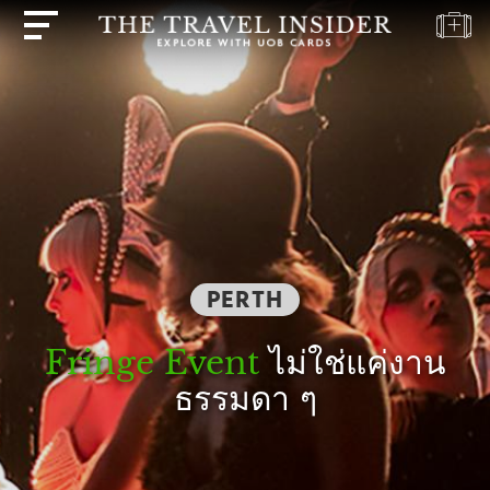
บ้าน
ไฮไลท์
แบบ
ทดสอบ
การ
เดิน
ทาง
PERTH
ปลาย
ทาง
Fringe Event
ไม่ใช่แค่งาน
แรง
ธรรมดา ๆ
บันดาล
ใจ
ใน
การ