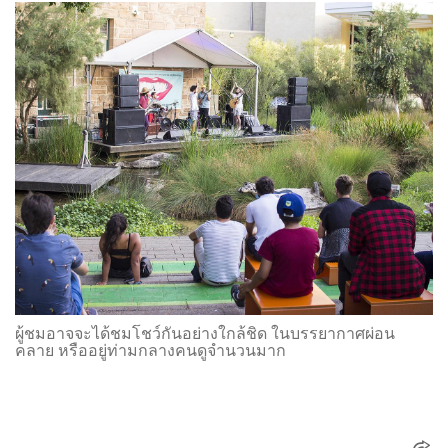
ผู้ชมอาจจะได้ชมโชว์กันอย่างใกล้ชิด ในบรรยากาศผ่อน
คลาย หรืออยู่ท่ามกลางคนดูจำนวนมาก