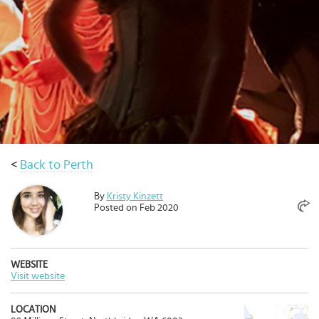
เดิน
ทาง
ข้อ
เสนอ
จอง
ตอน
นี้
วางแผน
<
Back to Perth
เกี่ยว
กับ
By
Kristy Kinzett
Select
Posted on Feb 2020
country
:
Language
:
WEBSITE
Visit website
LOCATION