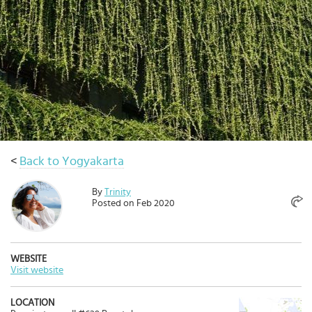
เดิน
ทาง
ข้อ
เสนอ
จอง
ตอน
นี้
วางแผน
<
Back to Yogyakarta
เกี่ยว
กับ
By
Trinity
Select
Posted on Feb 2020
country
:
Language
:
WEBSITE
Visit website
LOCATION