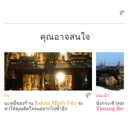
คุณอาจสนใจ
กิน
แนะนำ
บะหมี่ของร้าน
Bakmi Mbah Gito
จะ
นั่งกระเช้าลอยฟ้
ทำให้คุณติดใจจนอยากไปซ้ำอีก
Timang Beac