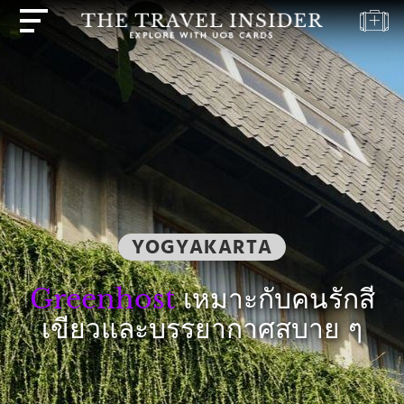
บ้าน
ไฮไลท์
แบบ
ทดสอบ
การ
เดิน
ทาง
YOGYAKARTA
ปลาย
ทาง
Greenhost
เหมาะกับคนรักสี
แรง
เขียวและบรรยากาศสบาย ๆ
บันดาล
ใจ
ใน
การ