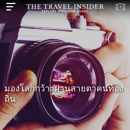
บ้าน
ไฮไลท์
แบบ
ทดสอบ
การ
เดิน
ทาง
ปลาย
มองโลกกว้างผ่านสายตาคนท้อง
ทาง
ถิ่น
แรง
บันดาล
ใจ
ใน
การ