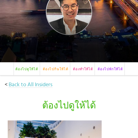
เดิน
ทาง
ข้อ
เสนอ
จอง
ตอน
นี้
วางแผน
ต้องไปดูให้ได้
ต้องไปกินให้ได้
ต้องทำให้ได้
ต้องไปพักให้ได้
เกี่ยว
กับ
<
Back to All Insiders
Select
country
:
ต้องไปดูให้ได้
Language
: