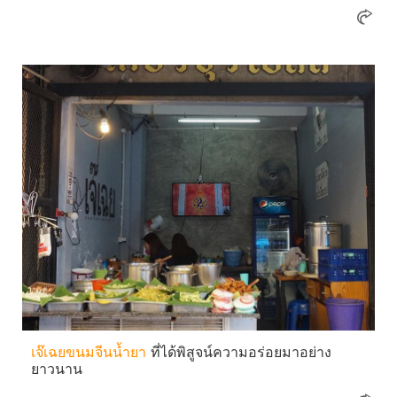
เจ๊เฉยขนมจีนน้ำยา
ที่ได้พิสูจน์ความอร่อยมาอย่าง
ยาวนาน