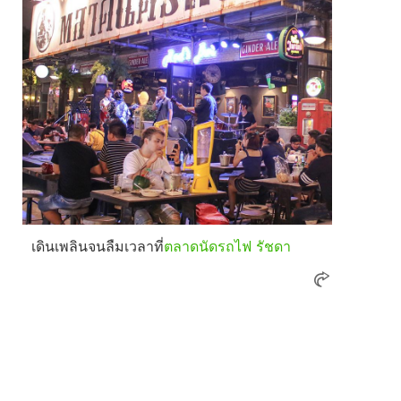
เดินเพลินจนลืมเวลาที่
ตลาดนัดรถไฟ รัชดา