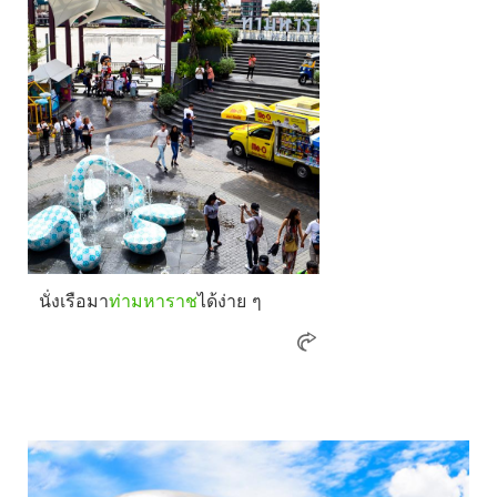
นั่งเรือมา
ท่ามหาราช
ได้ง่าย ๆ