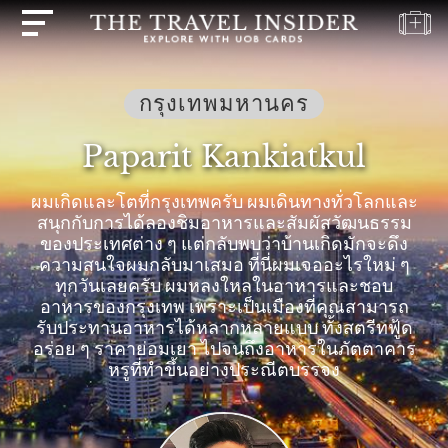
บ้าน
กรุงเทพมหานคร
ไฮไลท์
Paparit Kankiatkul
แบบ
ทดสอบ
ผมเกิดและโตที่กรุงเทพครับ ผมเดินทางทั่วโลกและ
การ
สนุกกับการได้ลองชิมอาหารและสัมผัสวัฒนธรรม
เดิน
ของประเทศต่าง ๆ แต่กลับพบว่าบ้านเกิดมักจะดึง
ทาง
ความสนใจผมกลับมาเสมอ ที่นี่ผมเจออะไรใหม่ ๆ
ทุกวันเลยครับ ผมหลงใหลในอาหารและชอบ
ปลาย
อาหารของกรุงเทพ เพราะเป็นเมืองที่คุณสามารถ
ทาง
รับประทานอาหารได้หลากหลายแบบ ทั้งสตรีทฟู้ด
แรง
อร่อย ๆ ราคาย่อมเยา ไปจนถึงอาหารในภัตตาคาร
บันดาล
หรูที่ทำขึ้นอย่างประณีตบรรจง
ใจ
ใน
การ