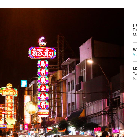
H
Tu
Mo
W
Vi
L
Ya
Na