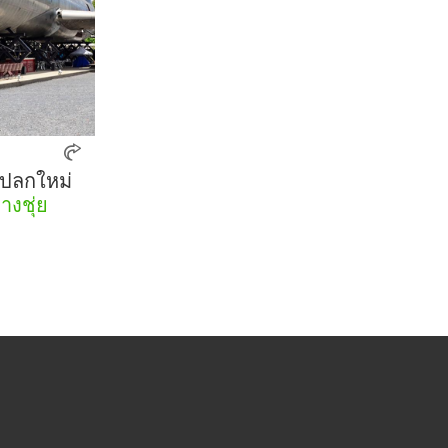
แปลกใหม่
างชุ่ย