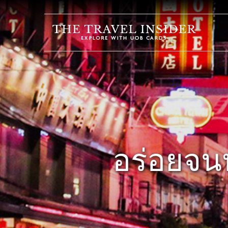
บ้าน
ไฮไลท์
แบบ
ทดสอบ
การ
เดิน
ทาง
อร่อยจนห
ปลาย
ทาง
แรง
บันดาล
ใจ
ใน
การ