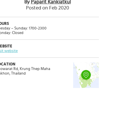
By
Paparit Kankiatkul
Posted on Feb 2020
OURS
esday – Sunday: 1700-2300
nday: Closed
EBSITE
sit website
OCATION
owarat Rd, Krung Thep Maha
khon, Thailand