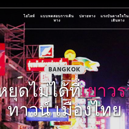
ไฮไลท์
แบบทดสอบการเดิน
ปลายทาง
แรงบันดาลใจใน
ทาง
เดินทาง
BANGKOK
ยุดไม่ได้ที่
เยาวร
ทาวน์ เมืองไทย