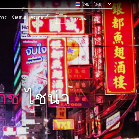
ไทย
การ
ข้อเสนอ
จองตอนนี้
วางแผน
าช
ไชน่า