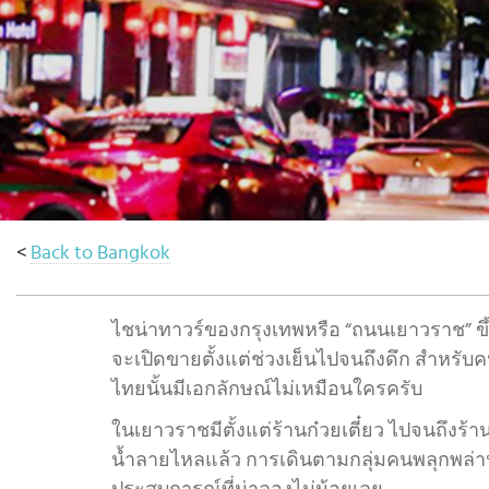
เดิน
ทาง
ข้อ
เสนอ
จอง
ตอน
นี้
วางแผน
<
Back to Bangkok
เกี่ยว
กับ
Select
ไชน่าทาวร์ของกรุงเทพหรือ “ถนนเยาวราช” ขึ้น
country
:
จะเปิดขายตั้งแต่ช่วงเย็นไปจนถึงดึก สำหร
Language
ไทยนั้นมีเอกลักษณ์ไม่เหมือนใครครับ
:
ในเยาวราชมีตั้งแต่ร้านก๋วยเตี๋ยว ไปจนถึง
น้ำลายไหลแล้ว การเดินตามกลุ่มคนพลุกพล่า