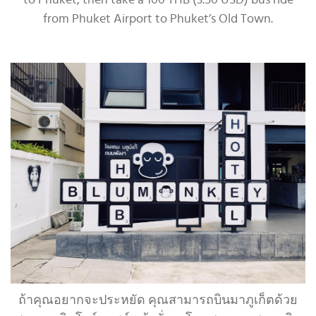
from Phuket Airport to Phuket’s Old Town.
ถ้าคุณอยากจะประหยัด คุณสามารถบินมาภูเก็ตด้วย