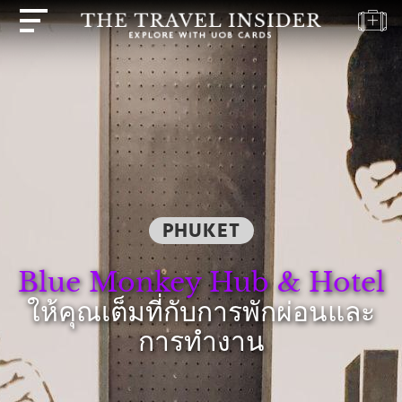
บ้าน
ไฮไลท์
แบบ
ทดสอบ
การ
เดิน
ทาง
PHUKET
ปลาย
Blue Monkey Hub & Hotel
ทาง
ให้คุณเต็มที่กับการพักผ่อนและ
แรง
บันดาล
การทำงาน
ใจ
ใน
การ