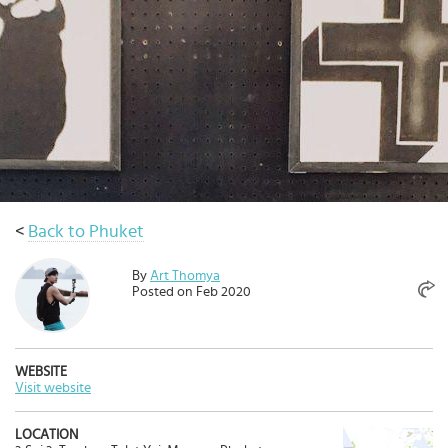
เดิน
ทาง
ข้อ
เสนอ
จอง
ตอน
นี้
วางแผน
<
Back to Phuket
เกี่ยว
กับ
By
Art Thomya
Select
Posted on Feb 2020
country
:
Language
:
WEBSITE
Visit website
LOCATION