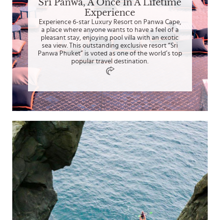
Sri Panwa, A Once In A Lifetime
Experience
Experience 6-star Luxury Resort on Panwa Cape,
a place where anyone wants to have a feel of a
pleasant stay, enjoying pool villa with an exotic
sea view. This outstanding exclusive resort “Sri
Panwa Phuket” is voted as one of the world’s top
popular travel destination.