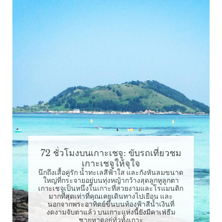
72 ชั่วโมงบนเกาะเชจู: ขับรถเที่ยวชม
เกาะเชจูให้จุใจ
นึกถึงเสื้อคู่รัก น้ำทะเลสีฟ้าใส และกังหันลมขนาด
ใหญ่ที่กระจายอยู่บนทุ่งหญ้ากว้างสุดลูกหูลูกตา
เกาะเชจูเป็นหนึ่งในเกาะที่สวยงามและโรแมนติก
มากที่สุดเท่าที่คุณเคยเดินทางไปเยือน และ
นอกจากพระอาทิตย์ขึ้นบนท้องฟ้าสีน้ำเงินที่
งดงามจับตาแล้ว บนเกาะแห่งนี้ยังมีคาเฟ่ธีม
ชายหาดอยู่ทั่วทั้งเกาะ