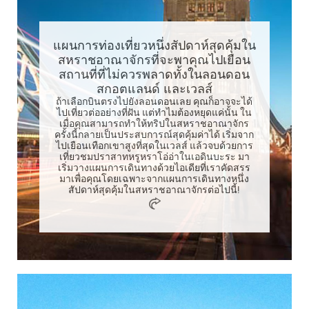
แผนการท่องเที่ยวหนึ่งสัปดาห์สุดคุ้มใน
สหราชอาณาจักรที่จะพาคุณไปเยือน
สถานที่ที่ไม่ควรพลาดทั้งในลอนดอน
สกอตแลนด์ และเวลส์
ถ้าเลือกบินตรงไปยังลอนดอนเลย คุณก็อาจจะได้
ไปเที่ยวต่ออย่างที่ฝัน แต่ทำไมต้องหยุดแค่นั้น ใน
เมื่อคุณสามารถทำให้ทริปในสหราชอาณาจักร
ครั้งนี้กลายเป็นประสบการณ์สุดคุ้มค่าได้ เริ่มจาก
ไปเยือนเทือกเขาสูงที่สุดในเวลส์ แล้วจบด้วยการ
เที่ยวชมปราสาทหรูหราโอ่อ่าในเอดินบะระ มา
เริ่มวางแผนการเดินทางด้วยไอเดียที่เราคัดสรร
มาเพื่อคุณโดยเฉพาะจากแผนการเดินทางหนึ่ง
สัปดาห์สุดคุ้มในสหราชอาณาจักรต่อไปนี้!