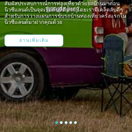
เดิน
สัมผัสประสบการณ์การท่องเที่ยวด้วยรถบ้านมาก่อน
ทาง
นิวซีแลนด์เป็นจุดเริ่มต้นที่ดีมาก โดยเรามีเคล็ดลับดีๆ
สำหรับการวางแผนการขับรถบ้านท่องเที่ยวครั้งแรกใน
ข้อ
นิวซีแลนด์มาฝากคุณด้วย
เสนอ
จอง
อ่านเพิ่มเติม
ตอน
นี้
วางแผน
เกี่ยว
กับ
Select
country
:
Language
: